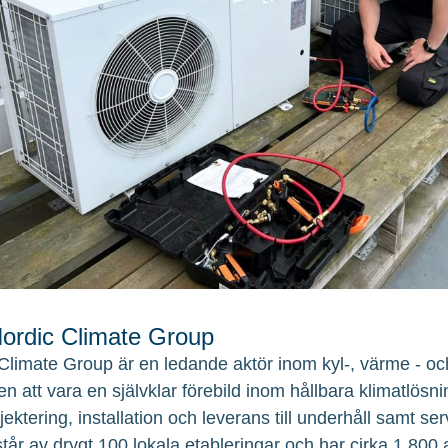
rdic Climate Group
Climate Group är en ledande aktör inom kyl-, värme - och
en att vara en självklar förebild inom hållbara klimatlösni
ojektering, installation och leverans till underhåll samt 
tår av drygt 100 lokala etableringar och har cirka 1.800