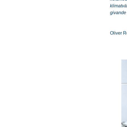
klimatvä
givande
Oliver R