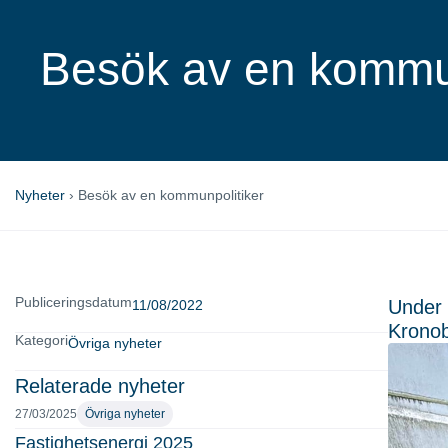
Besök av en kommun
Nyheter
›
Besök av en kommunpolitiker
Publiceringsdatum
Under 
11/08/2022
Kronob
Kategori
Övriga nyheter
Relaterade nyheter
27/03/2025
Övriga nyheter
Fastighetsenergi 2025