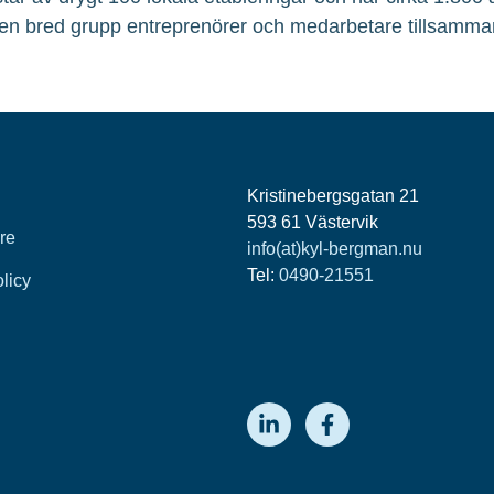
en bred grupp entreprenörer och medarbetare tillsamma
Kristinebergsgatan 21
593 61 Västervik
re
info(at)kyl-bergman.nu
Tel:
0490-21551
olicy