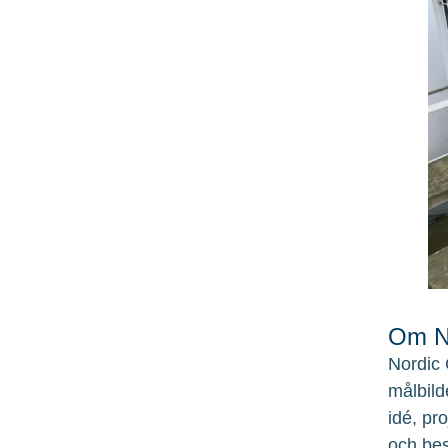
Om No
Nordic 
målbild
idé, pr
och bes