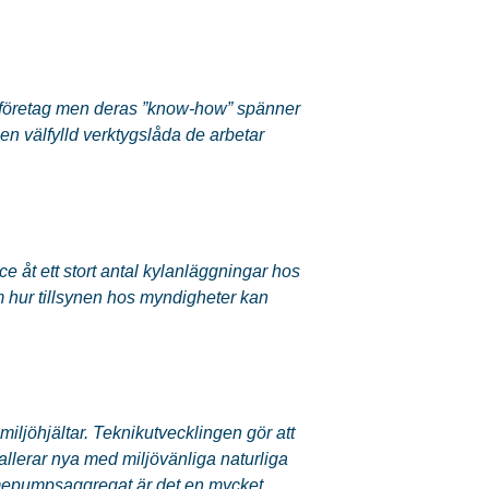
ylföretag men deras ”know-how” spänner
 en välfylld verktygslåda de arbetar
e åt ett stort antal kylanläggningar hos
om hur tillsynen hos myndigheter kan
iljöhjältar. Teknikutvecklingen gör att
allerar nya med miljövänliga naturliga
rmepumpsaggregat är det en mycket