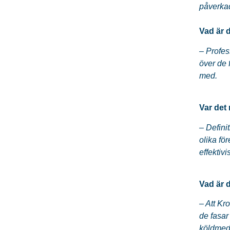
påverka
Vad är 
– Profes
över de 
med.
Var det
– Defini
olika fö
effektiv
Vad är 
– Att Kr
de fasar
köldmed