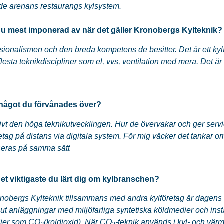
de arenans restaurangs kylsystem.
du mest imponerad av när det gäller Kronobergs Kylteknik?
sionalismen och den breda kompetens de besitter. Det är ett k
flesta teknikdiscipliner som el, vvs, ventilation med mera. Det är
 något du förvånades över?
tivt den höga teknikutvecklingen. Hur de övervakar och ger servic
retag på distans via digitala system. För mig väcker det tankar 
iseras på samma sätt
det viktigaste du lärt dig om kylbranschen?
onobergs Kylteknik tillsammans med andra kylföretag är dagens m
 ut anläggningar med miljöfarliga syntetiska köldmedier och inst
ier som CO
(koldioxid). När CO
-teknik används i kyl- och vä