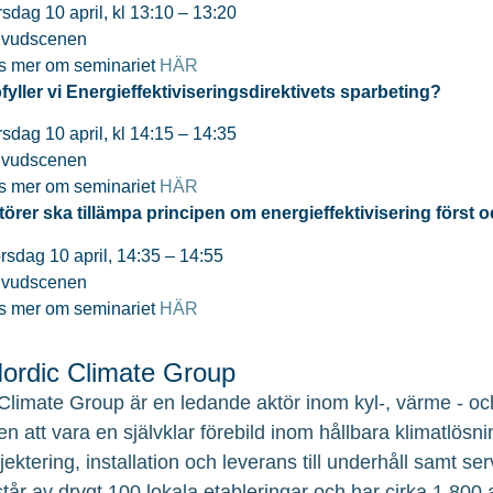
rsdag 10 april, kl 13:10 – 13:20
vudscenen
s mer om seminariet
HÄR
yller vi Energieffektiviseringsdirektivets sparbeting?
rsdag 10 april, kl 14:15 – 14:35
vudscenen
s mer om seminariet
HÄR
törer ska tillämpa principen om energieffektivisering först oc
rsdag 10 april, 14:35 – 14:55
vudscenen
s mer om seminariet
HÄR
rdic Climate Group
Climate Group är en ledande aktör inom kyl-, värme - och
en att vara en självklar förebild inom hållbara klimatlösni
ojektering, installation och leverans till underhåll samt 
tår av drygt 100 lokala etableringar och har cirka 1.800