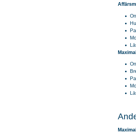
Affärsmo
On
Hu
Pa
Mo
Lä
Maximal
On
Br
Pa
Mo
Lä
Ande
Maximal