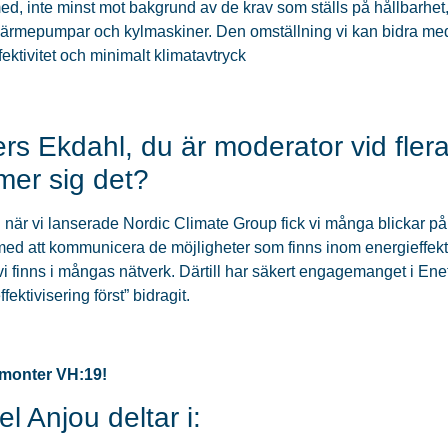
ed, inte minst mot bakgrund av de krav som ställs på hållbarhet, 
värmepumpar och kylmaskiner. Den omställning vi kan bidra m
fektivitet och minimalt klimatavtryck
rs Ekdahl, du är moderator vid flera
er sig det?
när vi lanserade Nordic Climate Group fick vi många blickar på o
med att kommunicera de möjligheter som finns inom energieffekti
t vi finns i mångas nätverk. Därtill har säkert engagemanget i E
fektivisering först” bidragit.
i monter VH:19!
el Anjou deltar i: