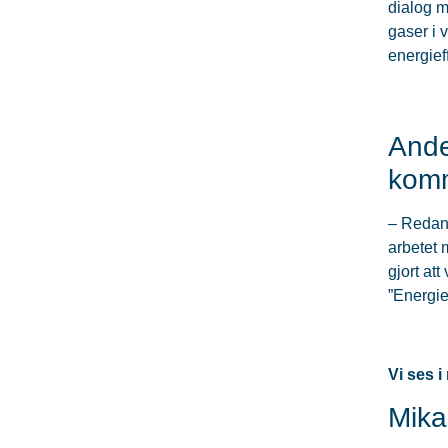
dialog m
gaser i 
energief
Ande
komm
– Redan 
arbetet 
gjort at
”Energief
Vi ses 
Mika