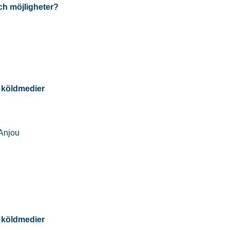
och möjligheter?
a köldmedier
 Anjou
a köldmedier