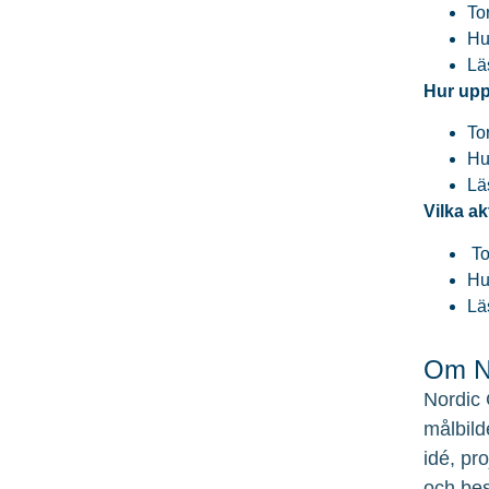
To
Hu
Lä
Hur uppf
To
Hu
Lä
Vilka ak
To
Hu
Lä
Om No
Nordic 
målbild
idé, pr
och bes