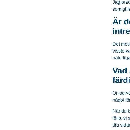
Jag prao
som gilla
Är d
intr
Det mest
visste v
naturlig
Vad 
färd
Oj jag ve
något fö
När du k
följs, vi
dig vida