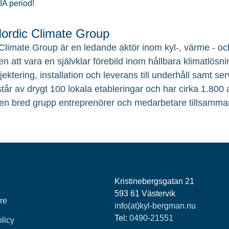
LIA period!
rdic Climate Group
Climate Group är en ledande aktör inom kyl-, värme - och
en att vara en självklar förebild inom hållbara klimatlösni
ojektering, installation och leverans till underhåll samt 
tår av drygt 100 lokala etableringar och har cirka 1.800
en bred grupp entreprenörer och medarbetare tillsamma
Kristinebergsgatan 21
593 61 Västervik
re
info(at)kyl-bergman.nu
Tel:
0490-21551
olicy