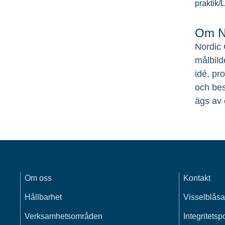
praktik/
Om No
Nordic 
målbild
idé, pr
och bes
ägs av 
Om oss
Kontakt
Hållbarhet
Visselblåsa
Verksamhetsområden
Integritetsp