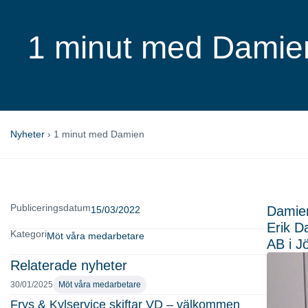
1 minut med Dami
Nyheter
›
1 minut med Damien
Publiceringsdatum
Damien
15/03/2022
Erik D
Kategori
Möt våra medarbetare
AB i J
Relaterade nyheter
30/01/2025
Möt våra medarbetare
Frys & Kylservice skiftar VD – välkommen