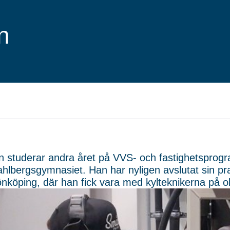
en
 studerar andra året på VVS- och fastighetsprogr
ahlbergsgymnasiet. Han har nyligen avslutat sin pra
önköping, där han fick vara med kylteknikerna på oli