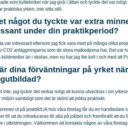
ade som kyltekniker när jag gick i åttan och tyckte det var roligt
r praktiska yrken, inte sitta still.
et något du tyckte var extra minne
essant under din praktikperiod?
a var intressant eftersom jag fick vara med på många olika proje
ar CO2 anläggningarna som de stora matkedjorna har. Det var häfti
a köldmedier än i skolan, men nu har jag lite koll i och med att 
är dina förväntningar på yrket när
igutbildad?
t inte, jag tycker det verkar roligt att kunna utvecklas i sin yrkes
r miljön samtidigt som det är skönt att jobba praktiskt.
ommer ut på praktik/LIA hos våra företag får du en handledare so
 ser till att du introduceras till alla på jobbet och framförallt att du
re i utbildningen. Välkommen att kontakta någon av våra företag 